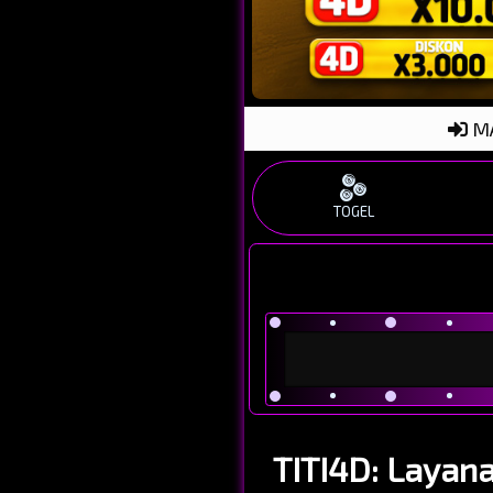
M
TOGEL
TITI4D: Layana